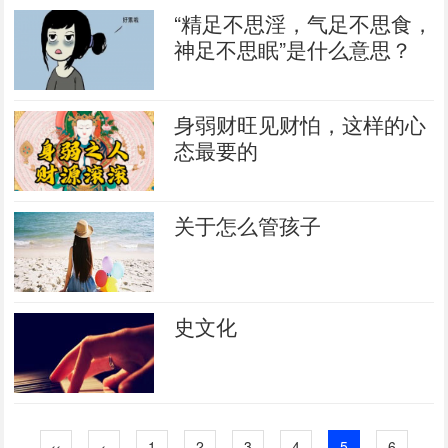
“精足不思淫，气足不思食，
神足不思眠”是什么意思？
身弱财旺见财怕，这样的心
态最要的
关于怎么管孩子
史文化
‹‹
‹
1
2
3
4
5
6