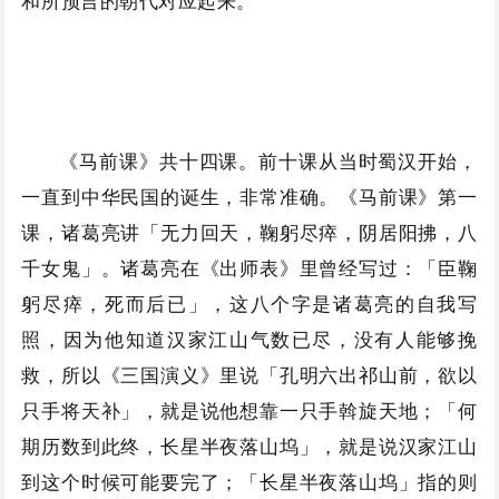
和所预言的朝代对应起来。
《马前课》共十四课。前十课从当时蜀汉开始，
一直到中华民国的诞生，非常准确。《马前课》第一
课，诸葛亮讲「无力回天，鞠躬尽瘁，阴居阳拂，八
千女鬼」。诸葛亮在《出师表》里曾经写过：「臣鞠
躬尽瘁，死而后已」，这八个字是诸葛亮的自我写
照，因为他知道汉家江山气数已尽，没有人能够挽
救，所以《三国演义》里说「孔明六出祁山前，欲以
只手将天补」，就是说他想靠一只手斡旋天地；「何
期历数到此终，长星半夜落山坞」，就是说汉家江山
到这个时候可能要完了；「长星半夜落山坞」指的则