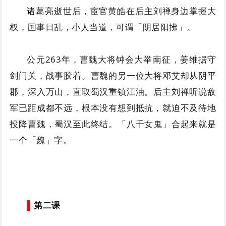
诸葛亮逝世后，宦官黄皓在后主刘禅身边掌握大
权，国事日乱，小人当道，可谓「阴居阳拂」。
公元263年，曹魏大将钟会大举南征，姜维据守
剑门关，战事胶着。曹魏的另一位大将邓艾却从阴平
郡，深入万山，直取蜀汉重镇江油。后主刘禅听说敌
军已距成都不远，根本没有想到抵抗，就迫不及待地
投降曹魏，蜀汉至此终结。「八千女鬼」合起来就是
一个「魏」字。
▌
第二课