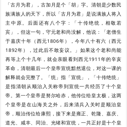
「古月为君」，古加月是个「胡」字。清朝是少数民
族满族人的天下，所以「古月为君」是说满族人将入
主中原。后面还有八个字：「十传绝统，相敬若
宾」，但这一句，守元老和尚没解，他说：「老僧生
于嘉庆十年（西元1806年），今年八十有六（西元
1892年），过此后不敢妄议。」如果这个老和尚能
再等上个十几年，就会亲眼看到西元1911年的辛亥
革命，清朝最后一个皇帝宣统黯然退位，对这一课的
解释就会完整了。「统」指「宣统」，「十传绝统」
是指清朝从顺治入关称帝到宣统一共经历了十个皇
帝。第一个皇帝是努尔哈赤，他传位给皇太极，这两
个皇帝是在山海关之外，后来清兵入关时是顺治皇
帝，顺治传位给康熙，接下来是雍正、乾隆、嘉庆、
道光、咸丰、同治、光绪和宣统，一共正好是十个皇