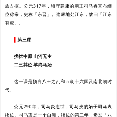
族占据。公元317年，镇守建康的亲王司马睿宣布继
位称帝，史称「东晋」。建康地处江东，故曰「江东
有虎」。
▌
第三课
扰扰中原 山河无主
二三其位 羊终马始
这一课是预言八王之乱和五胡十六国及南北朝时
代。
公元290年，司马炎逝世，司马炎的嫡子司马衷
继位。司马衷是一个白痴，继位的第二年，爆发「八