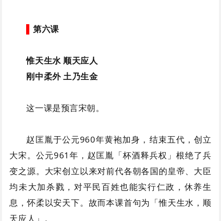
▌
第六课
惟天生水 顺天应人
刚中柔外 土乃生金
这一课是预言宋朝。
赵匡胤于公元960年黄袍加身，结束五代，创立
大宋。公元961年，赵匡胤「杯酒释兵权」根绝了兵
变之源。大宋创立以来对前代各朝各国的皇帝、大臣
均未大加杀戮，对平民百姓也能实行仁政，休养生
息，怀柔以安天下。故而本课首句为「惟天生水，顺
天应人」。