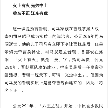
火上有火 光烛中土
称名不正 江东有虎
这一课是预言晋朝。司马家族在曹魏掌握大权，
宰相司马昭已成为实质上的统治者。公元265年司马
昭逝世，他的儿子司马炎立即下令让曹魏最后一任皇
帝魏元帝曹奂禅让。司马炎建立晋朝，首都设在洛
阳。「火上有火」就是「炎」字，指司马炎。公元
280年，晋朝军队攻陷建业，把东吴最后一任皇帝孙
皓活捉。晋朝一统天下，可谓「光烛中土」。但因为
司马炎的晋朝实质上是篡夺曹魏而建立的，因此「称
名不正」。
公元291年，「八王之乱」开始，中原被少数民