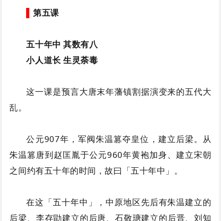
▌
第五课
五十年中 其数有八
小人道长 生灵荼毒
这一课是预言大唐末年藩镇割据演变来的五代大
乱。
公元907年，军阀朱温篡夺皇位，建立后梁。从
朱温篡唐到赵匡胤于公元960年黄袍加身、建立宋朝
之间约有五十年的时间，故曰「五十年中」。
在这「五十年中」，中原地区先后有朱温建立的
后梁、李存勖建立的后唐、石敬瑭建立的后晋、刘知