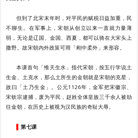
但到了北宋末年时，对平民的赋税日益加重，民
不聊生。在军事上，宋朝从创立以来一直就力量薄
弱，无论是辽国、金国、西夏，都可以骑在大宋头上
撒野。故宋朝内外政策可用「刚中柔外」来形容。
本课首句「惟天生水」指代宋朝，按五行学说土
生金、土克水，那么土所生的金朝就是宋朝的克星，
故曰「土乃生金」。公元1126年，金军把宋徽宗、
宋钦宗逮捕，废为平民，赵姓全体皇族三千余人被劫
往金朝，在历史上被视为汉民族的奇耻大辱。
▌
第七课