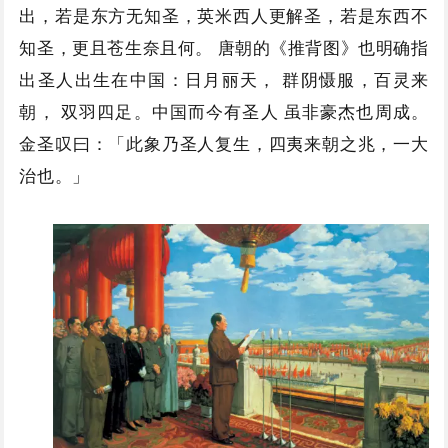
出，若是东方无知圣，英米西人更解圣，若是东西不
知圣，更且苍生奈且何。 唐朝的《推背图》也明确指
出圣人出生在中国：日月丽天， 群阴慑服，百灵来
朝， 双羽四足。中国而今有圣人 虽非豪杰也周成。
金圣叹曰：「此象乃圣人复生，四夷来朝之兆，一大
治也。」