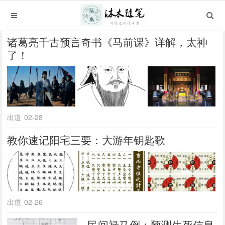
诸葛亮千古预言奇书《马前课》详解，太神
了！
出道
02-28
教你速记阳宅三要：大游年钥匙歌
出道
02-26
民间禄马倒：预测生死信息