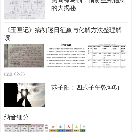
的大揭秘
《玉匣记》病初逐日征象与化解方法整理解
读
出道
02-26
苏子阳：四式子午乾坤功
纳音细分