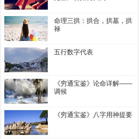
命理三拱：拱合，拱墓，拱
禄
五行数字代表
《穷通宝鉴》论命详解——
调候
《穷通宝鉴》八字用神提要