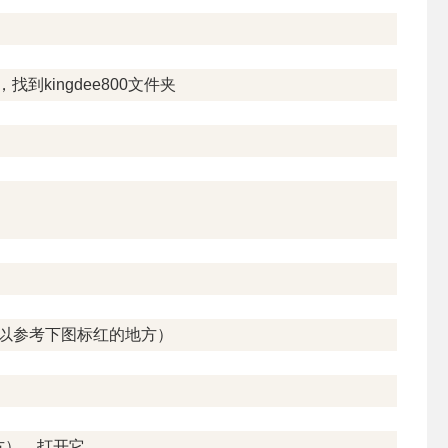
到kingdee800文件夹
bin（可以参考下图标红的地方）
地方），打开它