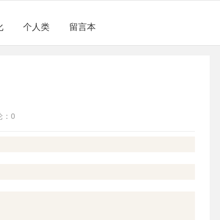
化
个人类
留言本
论：0