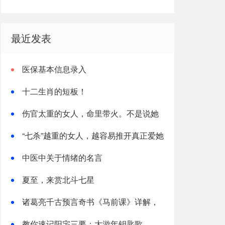
最近发表
医保基本信息录入
十二生肖的短板！
伤官太重的女人，命里带火。不是说她
热烈，是说她这辈子，火总往外烧
“七杀”越重的女人，越容易推开真正爱她
的人
中医中关于情绪的名言
夏至，来赏北斗七星
诸葛亮千古预言奇书《马前课》详解，
太神了！
教你速记阳宅三要：大游年钥匙歌