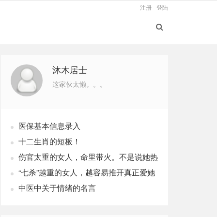
注册
登陆
沐木居士
这家伙太懒。。。
医保基本信息录入
十二生肖的短板！
伤官太重的女人，命里带火。不是说她热
烈，是说她这辈子，火总往外烧
“七杀”越重的女人，越容易推开真正爱她
的人
中医中关于情绪的名言