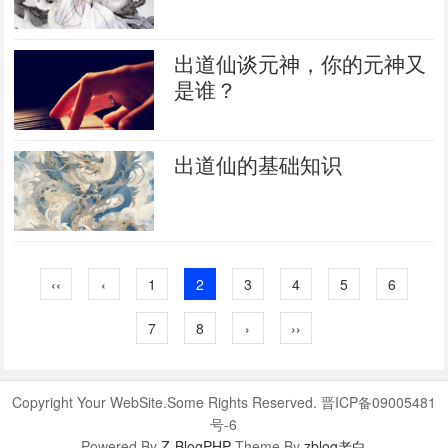
出道仙谈元神，你的元神又
是谁？
出道仙的基础知识
‹‹
‹
1
2
3
4
5
6
7
8
›
››
Copyright Your WebSite.Some Rights Reserved. 晋ICP备09005481
号-6
Powered By
Z-BlogPHP
Theme By
zblog老白