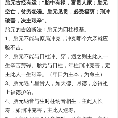
胎元古经有运：“胎中有禄，富贵人家；胎元
空亡，贫穷怨嗟。胎元见贵，必受福荫；刑冲
破害，决主艰辛”。
胎元的吉凶断法：胎元为四柱根基。
1、胎元不能与原局冲克，冲克哪个六亲就应
验不吉。
2、胎元不能与日柱冲、穿，遇之则主此人一
生辛苦劳碌。胎元与日柱，年柱刑冲克害，定
主此人一生艰辛。（年日为主本，为命主）
3、胎元遇吉星贵人，如天德、月德，必得祖
上福德护佑。
4、胎元纳音与生时柱纳音相生，主此人长
寿，如刑冲克害，主此人短寿。