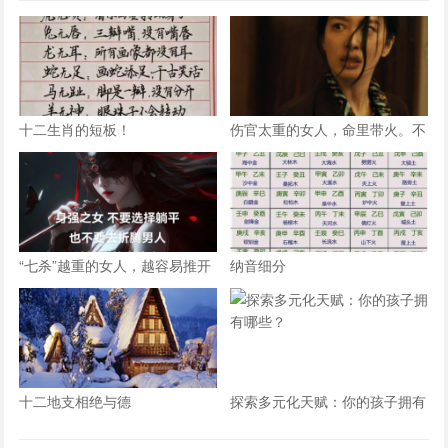
十二生肖的短板！
伤官太重的女人，命里带火。不
是说她热烈，是说她这辈子，火
总往外烧
“七杀”越重的女人，越容易推开
纳音细分
真正爱她的人
十二地支相绝与德
探索多元化天赋：你的孩子拥有
哪些？