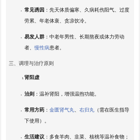
常见诱因
：先天体质偏寒、久病耗伤阳气、过度
劳累、年老体衰、贪凉饮冷。
易发人群
：中老年男性、长期熬夜或体力劳动
者、
慢性病
患者。
三、调理与治疗原则
肾阴虚
肾阳虚
常见诱因
：长期熬夜、过度性生活、热病伤阴、
情绪焦虑或压力大。
治则
：温补肾阳，增强温煦功能。
易发人群
：青中年群体（尤其女性更易因经期、
常用方药
：
金匮肾气丸
、
右归丸
（需在医生指导
孕产耗伤阴血）、长期用脑过度者。
下使用）。
生活建议
：多食羊肉、韭菜、核桃等温补食物；