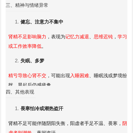
肾精亏虚导致膀胱气化失常，出现排尿无力、尿频（尤其
三、精神与情绪异常
是夜尿增多），严重时可能小便清长或淋漓不尽。
健忘、注意力不集中
肾精不足影响脑力
，表现为
记忆力减退
、
思维迟钝
，
学习
或工作效率降低
。
失眠
、多梦
精亏导致心肾不交
，可能出现
入睡困难
、睡眠浅或梦境纷
扰，晨起后仍感疲惫。
四、其他表现
情绪低落或焦虑
畏寒怕冷或潮热盗汗
长期精亏
可能引发情绪问题，如莫名烦躁、易怒，或情绪
肾精不足可能伴随阴阳失衡，阳虚者手足不温、畏寒，
阴
低落、
缺乏动力
。
虚者则潮热
、夜间盗汗。