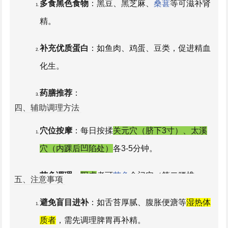
节制房事
：避免纵欲过度，减少肾精消耗。
多食黑色食物
：黑豆、黑芝麻、
桑葚
等可滋补肾
精。
补充优质蛋白
：如鱼肉、鸡蛋、豆类，促进精血
化生。
药膳推荐
：
四、辅助调理方法
核桃莲子粥（核桃仁15g+莲子20g+粳米50g）：
穴位按摩
：每日按揉
关元穴（脐下3寸）、太溪
温补肾阳。
穴（内踝后凹陷处）
各3-5分钟。
枸杞
山药炖乌鸡（枸杞10g+山药30g+乌鸡半
艾灸调理
：
阳虚
者可
艾灸
命门穴（第二腰椎
五、注意事项
只）：滋补肾阴。
下）、肾俞穴（命门旁开1.5寸），每周2-3次。
避免盲目进补
：如舌苔厚腻、腹胀便溏等
湿热体
质者
，需先调理脾胃再补精。