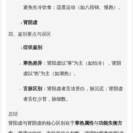
避免生冷饮食；适度运动（如八段锦、慢跑）。
肾阴虚
四、鉴别要点与误区
治则
：滋补肾阴，清降虚火。
症状鉴别
常用方药
：
六味地黄丸
、
左归丸
（需辨证后使
寒热差异
：肾阳虚以“寒”为主（如怕冷），肾阴
用）。
虚以“热”为主（如潮热）。
生活建议
：多食银耳、黑芝麻、
枸杞
等滋阴食
舌脉区别
：肾阳虚者舌淡苔白，脉沉迟；肾阴虚
物；避免辛辣燥热食物；保证充足睡眠。
者舌红少苔，脉细数。
总结
常见误区
肾阳虚与肾阴虚的核心区别在于
寒热属性
与
功能失衡方
盲目进补
：误将肾阳虚当作肾阴虚治疗（如用六