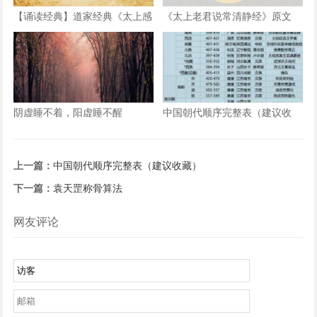
【诵读经典】道家经典《太上感
《太上老君说常清静经》原文
应篇》拼注音诵读版（含示
+译文
范），快快收藏了~
阴虚睡不着，阳虚睡不醒
中国朝代顺序完整表（建议收
藏）
上一篇：
中国朝代顺序完整表（建议收藏）
下一篇：
袁天罡称骨算法
网友评论