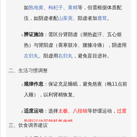
如
熟地黄
、
枸杞子
、
黄精
等，但需根据体质配
伍，如阴虚者配
山茱萸
、阳虚者加
鹿茸
。
辨证施治
：需区分肾阴虚（潮热盗汗、五心烦
热）与肾阳虚（畏寒肢冷、腰膝冷痛），阴虚用
左归丸
、阳虚用
右归丸
，避免盲目进补。
二、生活习惯调整
规律作息
：保证充足睡眠，避免熬夜（晚11点前
入睡），以利肾精恢复。
适度运动
：选择
太极、八段锦
等舒缓运动，
过度
剧烈运动可能耗气伤精
。
三、饮食调养建议