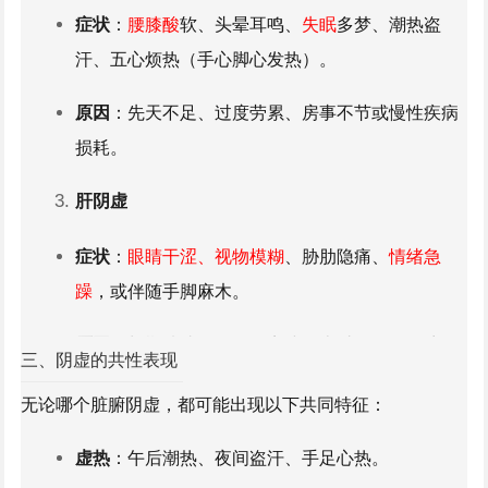
症状
：
腰膝酸
软、头晕
耳鸣
、
失眠
多梦、潮热盗
汗、五心烦热（手心脚心发热）。
原因
：先天不足、过度劳累、房事不节或慢性疾病
损耗。
肝阴虚
症状
：
眼睛干涩、视物模糊
、胁肋隐痛、
情绪急
躁
，或伴随手脚麻木。
原因
：长期情绪压抑、熬夜或肝火过旺灼伤阴液。
三、阴虚的共性表现
心阴虚
无论哪个脏腑阴虚，都可能出现以下共同特征：
症状
：心悸心慌、
失眠
多梦、舌尖红、口舌生疮、
虚热
：午后潮热、夜间盗汗、手足心热。