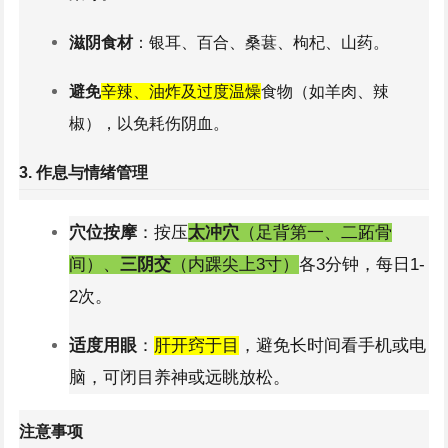
滋阴食材
：银耳、
百合
、
桑葚
、枸杞、
山药
。
避免
辛辣、油炸及过度温燥
食物（如羊肉、辣
椒），以免耗伤阴血。
3. 作息与情绪管理
早睡养肝血
：夜间11点前入睡，保证肝胆经在子时
穴位按摩
：按压
太冲穴
（足背第一、二跖骨
（23:00-1:00）正常修复。
间）、
三阴交
（内踝尖上3寸）
各3分钟，每日1-
2次。
舒缓情绪
：
肝主疏泄
，长期压力或抑郁会加重肝
虚。可通过
冥想、散步、八段锦
等调节情绪。
适度用眼
：
肝开窍于目
，避免长时间看手机或电
脑，可闭目养神或远眺放松。
4. 日常保健
注意事项