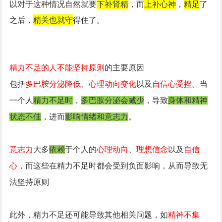
以对于这种情况自然就要
下补肾精
，而
上补心神
，
精足
了
之后，
精关也就守
得住了。
精力不足的人不能坚持原则
的主要原因
包括
多巴胺分泌降低
、
心理动向变化
以及
自信心受挫
‌。当
一个人
精力不足时
，
多巴胺分泌会减少
，导致
身体和精神
状态不佳
，进而
影响情绪和意志力
。
意志力
大多
依赖
于个人的
心理动向
、
理想信念
以及
自信
心
，而这些在精力不足时都会受到负面影响，从而导致无
法坚持原则‌
此外，精力不足还可能导致其他相关问题，如
精神不集