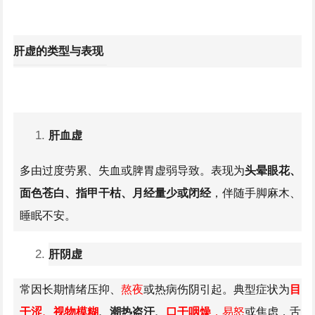
肝虚的类型与表现
肝血虚
多由过度劳累、失血或脾胃虚弱导致。表现为
头晕眼花、
面色苍白、指甲干枯、月经量少或
闭经
，伴随手脚麻木、
睡眠不安。
肝阴虚
常因长期情绪压抑、
熬夜
或热病伤阴引起。典型症状为
目
干涩、视物模糊
、潮热盗汗、
口干咽燥
，易怒
或焦虑，舌