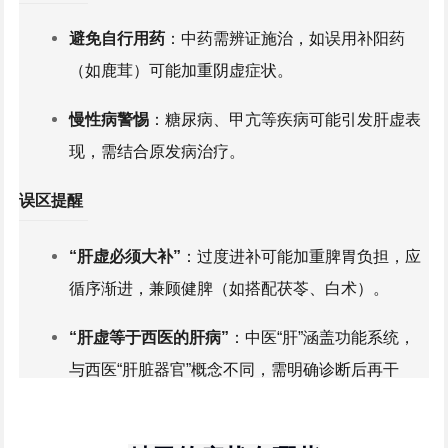
避免自行用药
：中药需辨证施治，如误用补阳药
（如
鹿茸
）可能加重阴虚症状。
慢性病
警惕
：
糖尿病
、
甲亢
等疾病可能引发肝虚表
现，需结合原发病治疗。
误区提醒
长期不适及时就医
：若调理后症状未缓解，或出现
胁痛、
黄疸
等，需排除肝炎、
肝硬化
等器质性疾
“肝虚必须大补”
：过度进补可能加重脾胃负担，应
病。
循序渐进，兼顾健脾（如搭配
茯苓
、
白术
）。
“肝虚等于西医的
肝病
”
：中医“肝”涵盖功能系统，
与西医“肝脏器官”概念不同，需明确诊断后再干
预。