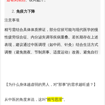
免疫力下降
注意事项
易
感冒
、生病后恢复慢，或出现反复
口腔溃疡
、乏力等亚
精亏需结合具体体质辨证，部分症状可能与现代医学的
慢
健康状态。
性疲劳综合征
、
内分泌失调
等疾病重叠。若长期存在上述
表现，建议通过中医调理（如中药、
针灸
）结合生活方式
调整（避免熬夜、节制房事、适度运动）改善。避免自行
盲目进补，需在专业医师指导下干预。
【为什么身体越虚弱的男人，对“那事”的需求越旺盛？】
从中医的角度来说，这叫“
精亏思淫
”。