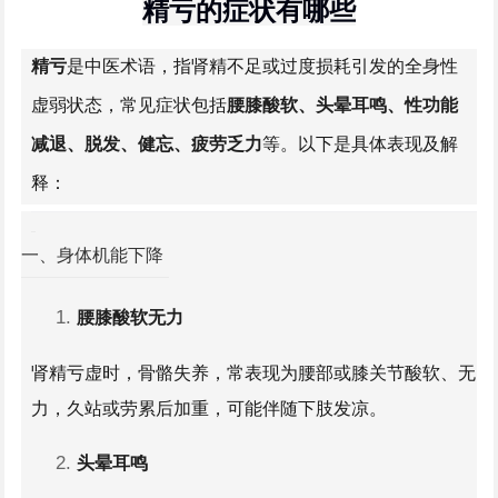
精亏的症状有哪些
精亏
是中医术语，指肾精不足或过度损耗引发的全身性
虚弱状态，常见症状包括
腰膝酸软、头晕耳鸣、性功能
减退、脱发、健忘、疲劳乏力
等。以下是具体表现及解
释：
一、身体机能下降
腰膝酸软无力
肾精亏虚时，骨骼失养，常表现为腰部或膝关节酸软、无
力，久站或劳累后加重，可能伴随下肢发凉。
头晕
耳鸣