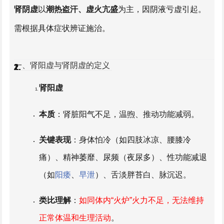
肾阴虚
以
潮热盗汗、虚火亢盛
为主，因阴液亏虚引起。
需根据具体症状辨证施治。
一、肾阳虚与肾阴虚的定义
1.
2.
1.
2.
1.
2.
1.
2.
肾阳虚
本质
：肾脏阳气不足，温煦、推动功能减弱。
关键表现
：身体怕冷（如四肢冰凉、腰膝冷
痛）、精神萎靡、尿频（夜尿多）、性功能减退
（如
阳痿
、
早泄
）、舌淡胖苔白、脉沉迟。
类比理解
：
如同体内“火炉”火力不足，无法维持
正常体温和生理活动
。