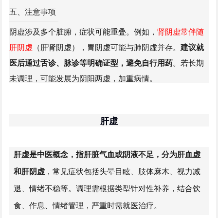
五、注意事项
保持情绪平和，减少焦虑、愤怒等情绪波动。
阴虚涉及多个脏腑，症状可能重叠。例如，
肾阴虚常伴随
中药调理
肝阴虚
（肝肾阴虚），胃阴虚可能与肺阴虚并存。
建议就
医后通过舌诊、脉诊等明确证型，避免自行用药
。若长期
需辨证选方，如肺阴虚用沙参麦冬汤，肾阴虚用
六
未调理，可能发展为阴阳两虚，加重病情。
味地黄丸
，心阴虚用
天王补心丹
等。
肝虚
肝虚是中医概念，指肝脏气血或阴液不足，分为肝血虚
和肝阴虚
，常见症状包括头晕目眩、肢体麻木、视力减
退、情绪不稳等。调理需根据类型针对性补养，结合饮
食、作息、情绪管理，严重时需就医治疗。