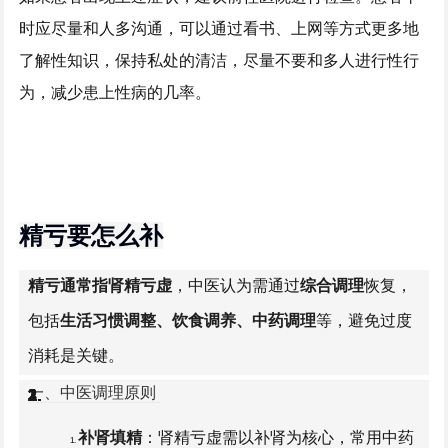
时应尽量和人多沟通，可以通过看书、上网等方式更多地
了解性知识，保持私处的清洁，尽量不要和多人进行性行
为，减少患上性病的几率。
精亏要怎么补
精亏通常指肾精亏虚
，中医认为需通过
综合调理
恢复，
包括
生活习惯调整、饮食调养、中药调理
等，避免过度
消耗是关键。
一、中医调理原则
1.
2.
1.
2.
3.
1.
2.
3.
1.
2.
1.
2.
3.
补肾填精
：肾精亏虚需以补肾为核心，常用中药