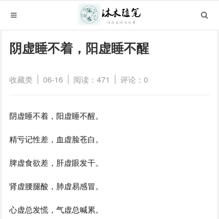
1.
2.
3.
4.
5.
1.
2.
3.
1.
2.
1.
2.
3.
1.
2.
1.
2.
3.
1.
2.
阴虚睡不着，阳虚睡不醒
收藏类
06-16
阅读：471
评论：0
阴虚睡不着，阳虚睡不醒。
精亏记性差，血虚脸苍白。
脾虚食欲差，肝虚眼发干。
肾虚腰腿酸，肺虚易感冒。
心虚总发慌，气虚总喊累。