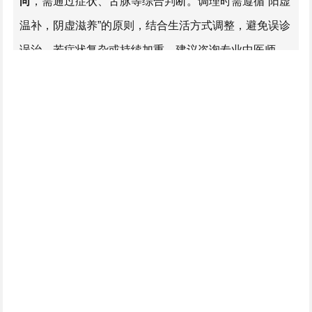
向
，需通过症状、舌脉等综合判断。调理时需遵循“阳虚
味地黄丸补阳虚），可能加重症状。
温补，阴虚滋养”的原则，结合生活方式调整，避免误诊
误治。若症状复杂或持续加重，建议咨询专业中医师。
忽视诱因
：仅依赖药物，不调整生活习惯（如持
续熬夜、过劳），难以根治。