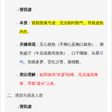
肾阴虚
本质
：
肾脏阴液亏虚，无法制约阳气，导致虚热
内生
。
关键表现
：五心烦热（手脚心及胸口燥热）、潮
热盗汗（午后或夜间发热）、口干咽燥、头晕
耳
鸣
、失眠多梦、舌红少苔、脉细数。
类比理解
：
如同体内“水源”枯竭，无法滋润身
体，导致“虚火”上炎
。
二、诱因与易发人群
肾阳虚