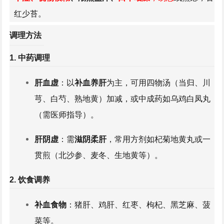
红少苔。
调理方法
1. 中药调理
肝血虚
：以
补血养肝
为主，可用四物汤（
当归
、
川
芎
、
白芍
、
熟地黄
）加减，或中成药如
乌鸡白凤丸
（需医师指导）。
肝阴虚
：需
滋阴柔肝
，常用方剂如
杞菊地黄丸
或一
贯煎（
北沙参
、
麦冬
、
生地黄
等）。
2. 饮食调养
补血食物
：猪肝、鸡肝、红枣、
枸杞
、黑芝麻、菠
菜等。