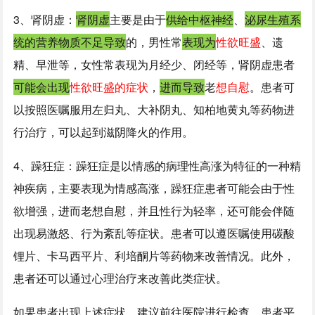
3、肾阴虚：
肾阴虚
主要是由于
供给中枢神经
、
泌尿生殖系
统的营养物质不足导致
的，男性常
表现为
性欲旺盛
、遗
精、早泄等，女性常表现为月经少、闭经等，肾阴虚患者
可能会出现
性欲旺盛的症状
，
进而导致
老
想自慰
。患者可
以按照医嘱服用左归丸、大补阴丸、知柏地黄丸等药物进
行治疗，可以起到滋阴降火的作用。
4、躁狂症：躁狂症是以情感的病理性高涨为特征的一种精
神疾病，主要表现为情感高涨，躁狂症患者可能会由于性
欲增强，进而老想自慰，并且性行为轻率，还可能会伴随
出现易激怒、行为紊乱等症状。患者可以遵医嘱使用碳酸
锂片、卡马西平片、利培酮片等药物来改善情况。此外，
患者还可以通过心理治疗来改善此类症状。
如果患者出现上述症状，建议前往医院进行检查。患者平