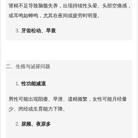
肾精不足导致脑髓失养，出现持续性头晕、头部空痛感，
或耳鸣如蝉鸣，尤其在夜间或疲劳时明显。
牙齿松动、早衰
肾精与牙齿健康相关，精亏者可能出现牙齿松动、
牙龈萎
缩
，或面容早衰（如皱纹增多、皮肤干燥）。
二、生殖与泌尿问题
性功能减退
男性可能出现
阳痿
、
早泄
、遗精频繁，女性可能月经量
少、闭经或生育能力下降。
尿频、夜尿多