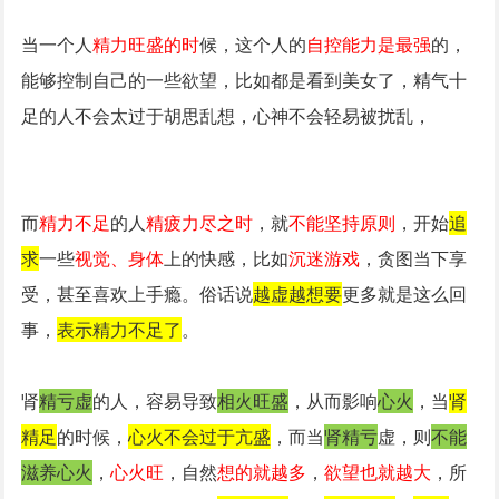
当一个人
精力旺盛的时
候，这个人的
自控能力是最强
的，
能够控制自己的一些欲望，比如都是看到美女了，精气十
足的人不会太过于胡思乱想，心神不会轻易被扰乱，
而
精力不足
的人
精疲力尽之时
，就
不能坚持原则
，开始
追
求
一些
视觉、身体
上的快感，比如
沉迷游戏
，贪图当下享
受，甚至喜欢上手瘾。俗话说
越虚越想要
更多就是这么回
事，
表示精力不足了
。
肾
精亏虚
的人，容易导致
相火旺盛
，从而影响
心火
，当
肾
精足
的时候，
心火不会过于亢盛
，而当
肾精亏
虚，则
不能
滋养心火
，
心火旺
，自然
想的就越多
，
欲望也就越大
，所