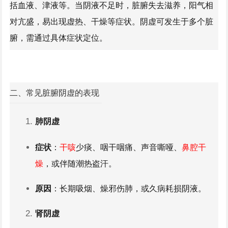
括血液、津液等。当阴液不足时，脏腑失去滋养，阳气相
对亢盛，易出现虚热、干燥等症状。阴虚可发生于多个脏
腑，需通过具体症状定位。
二、常见脏腑阴虚的表现
肺阴虚
症状
：
干咳
少痰、咽干咽痛、声音嘶哑、
鼻腔干
燥
，或伴随潮热盗汗。
原因
：长期吸烟、燥邪伤肺，或久病耗损阴液。
肾阴虚