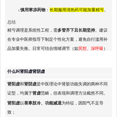
慎用寒凉药物
：
长期服用清热药可能加重精亏
。
总结
定期复诊
：精亏恢复需数月，需根据体质变化调
精亏调理是系统性工程，需
多管齐下且长期坚持
。建议
整方案。
在专业中医师指导下制定个性化方案，避免自行滥用补
品加重失衡。日常可结合情绪调节（如
冥想、深呼吸
）
减少焦虑对肾精的消耗。
什么叫肾阳虚肾阴虚
肾阳虚
和
肾阴虚
是中医理论中肾脏功能失调的两种不同
证型，均属于
肾虚
范畴，但表现和调理方法截然不同。
肾阳虚
以
畏寒肢冷、功能减退
为特征，因阳气不足导
致；