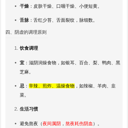
夜间烦躁。
干燥
：皮肤干燥、口咽干燥、小便短黄。
原因
：思虑过度、长期
失眠
或热病后耗伤心阴。
舌脉
：舌红少苔、舌面裂纹，脉细数。
胃阴虚
四、阴虚的调理原则
症状
：
口干
舌燥、食欲减退、胃脘隐痛、大便干
饮食调理
结。
宜
：滋阴润燥食物，如银耳、
百合
、梨、鸭肉、黑
原因
：饮食辛辣刺激、长期饥饿或热病伤津。
芝麻。
忌
：
辛辣、煎炸、温燥食物
，如辣椒、羊肉、韭
菜。
生活习惯
避免熬夜（
夜间属阴
，
熬夜耗伤阴血
）。