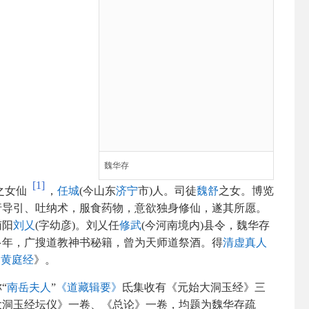
魏华存
[1]
奉之女仙
，
任城
(今山东
济宁
市)人。司徒
魏舒
之女。博览
行导引、吐纳术，服食药物，意欲独身修仙，遂其所愿。
南阳
刘乂
(字幼彦)。刘乂任
修武
(今河南境内)县令，魏华存
多年，广搜道教神书秘籍，曾为天师道祭酒。得
清虚真人
《
黄庭经
》。
“
南岳夫人
”
《道藏辑要》
氐集收有《元始大洞玉经》三
大洞玉经坛仪》一卷、《总论》一卷，均题为魏华存疏