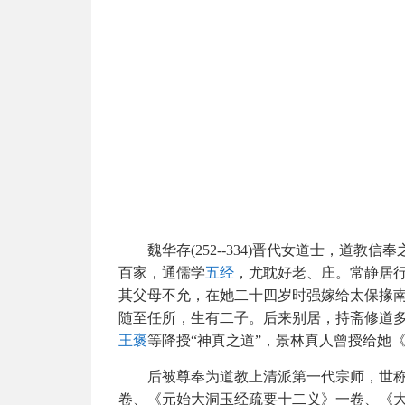
魏华存(252--334)晋代女道士，道教信
百家，通儒学
五经
，尤耽好老、庄。常静居
其父母不允，在她二十四岁时强嫁给太保掾
随至任所，生有二子。后来别居，持斋修道
王褒
等降授“神真之道”，景林真人曾授给她
后被尊奉为道教上清派第一代宗师，世称
卷、《元始大洞玉经疏要十二义》一卷、《