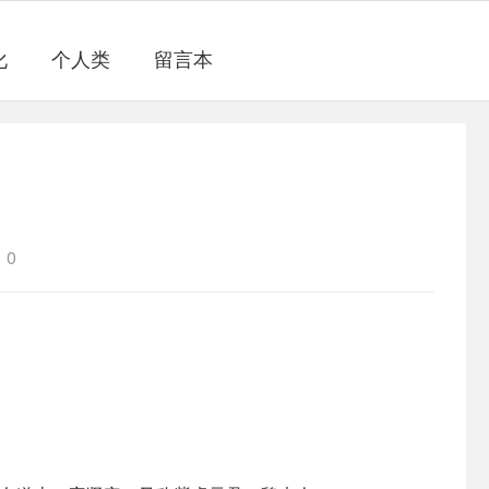
化
个人类
留言本
0