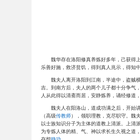
魏华存在洛阳修真养炼好多年，己获得
乐善好施，救济贫饥，得到真人兆示，得知
魏夫人离开洛阳到江南，半途中，盗贼
吉。到南方后，夫人的两个儿子都十分争气
人从此得以清斋而居，安静炼养，诵经修道
魏夫人在阳洛山，道成功满之后，开始
（高级
传教师
），领职理教，克尽职守。魏
以士族知识分子为主体的道教上清派。上清
为专炼人体的精、气、神以求长生久视之道
存想
静功
。