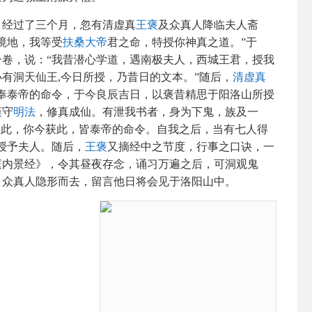
，经过了三个月，忽有清虚真
王褒
及众真人降临夫人斋
境地，我等受
扶桑大帝
君之命，特授你神真之道。”于
卷，说：“我昔潜心学道，遇南极夫人，西城王君，授我
有洞天仙王,今日所授，乃昔日的文本。”随后，
清虚真
奉泰帝的命令，于今良辰吉日，以褒昔精思于阳洛山所授
谨守
明法
，修真成仙。有泄我书者，身为下鬼，族及一
如此，你今获此，皆泰帝的命令。自我之后，当有七人得
授予夫人。随后，
王褒
又摘经中之节度，行事之口诀，一
庭内景经》，令其昼夜存念，诵习万遍之后，可洞观鬼
，众真人隐形而去，留言他日将会见于洛阳山中。