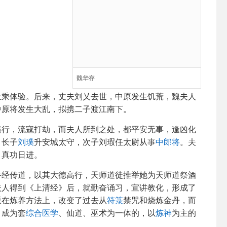
魏华存
上乘体验。后来，丈夫刘乂去世，中原发生饥荒，魏夫人
中原将发生大乱，拟携二子渡江南下。
横行，流寇打劫，而夫人所到之处，都平安无事，逢凶化
，长子
刘璞
升安城太守，次子刘瑕任太尉从事
中郎将
。夫
，真功日进。
讲经传道，以其大德高行，天师道徒推举她为天师道祭酒
夫人得到《上清经》后，就勤奋诵习，宣讲教化，形成了
派在炼养方法上，改变了过去从
符箓
禁咒和烧炼金丹，而
，成为套
综合医学
、仙道、巫术为一体的，以
炼神
为主的