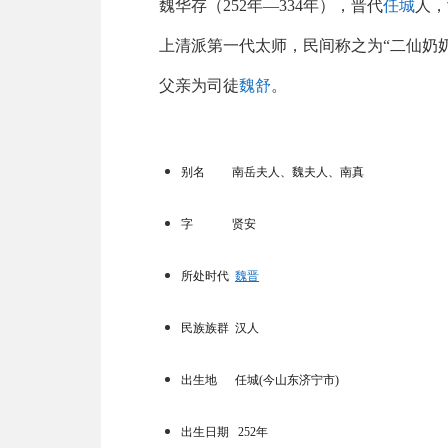
魏华存（252年—334年），晋代
任城
人，
上清派第一代太师，民间称之为“二仙奶奶
父亲为司徒
魏舒
。
别名
南岳夫人
、
魏夫人
、
南真
字 贤安
所处时代
魏晋
民族族群 汉人
出生地 任城(今山东济宁市)
出生日期 252年