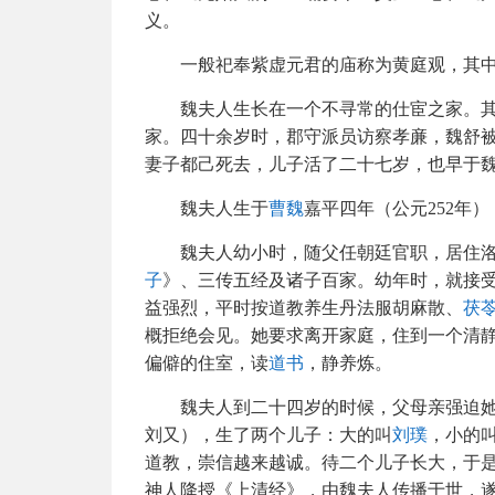
义。
一般祀奉紫虚元君的庙称为黄庭观，其
魏夫人生长在一个不寻常的仕宦之家。
家。四十余岁时，郡守派员访察孝亷，魏舒
妻子都己死去，儿子活了二十七岁，也早于
魏夫人生于
曹魏
嘉平四年（公元252年）
魏夫人幼小时，随父任朝廷官职，居住
子
》、三传五经及诸子百家。幼年时，就接
益强烈，平时按道教养生丹法服胡麻散、
茯
概拒绝会见。她要求离开家庭，住到一个清
偏僻的住室，读
道书
，静养炼。
魏夫人到二十四岁的时候，父母亲强迫
刘又），生了两个儿子：大的叫
刘璞
，小的
道教，崇信越来越诚。待二个儿子长大，于
神人降授《上清经》，由魏夫人传播于世，