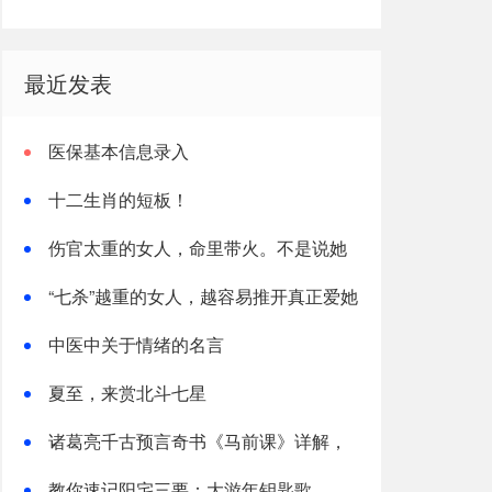
最近发表
医保基本信息录入
十二生肖的短板！
伤官太重的女人，命里带火。不是说她
热烈，是说她这辈子，火总往外烧
“七杀”越重的女人，越容易推开真正爱她
的人
中医中关于情绪的名言
夏至，来赏北斗七星
诸葛亮千古预言奇书《马前课》详解，
太神了！
教你速记阳宅三要：大游年钥匙歌