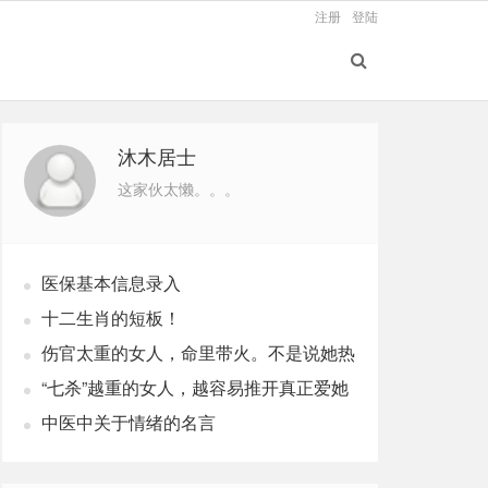
注册
登陆
沐木居士
这家伙太懒。。。
医保基本信息录入
十二生肖的短板！
伤官太重的女人，命里带火。不是说她热
烈，是说她这辈子，火总往外烧
“七杀”越重的女人，越容易推开真正爱她
的人
中医中关于情绪的名言