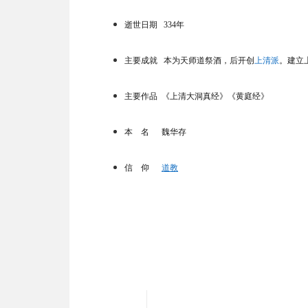
逝世日期 334年
主要成就
本为天师道祭酒，后开创
上清派
。建立
主要作品 《上清大洞真经》《黄庭经》
本 名 魏华存
信 仰
道教