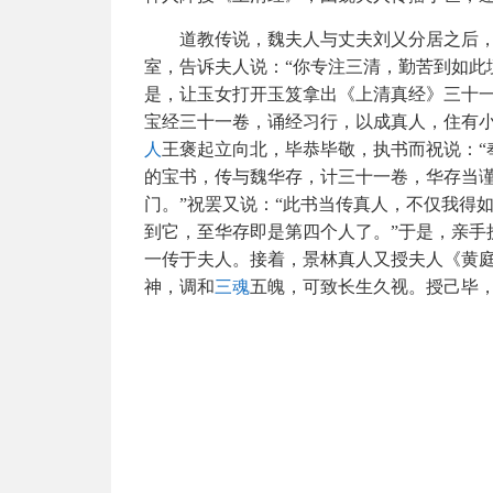
道教传说，魏夫人与丈夫刘乂分居之后
室，告诉夫人说：“你专注三清，勤苦到如此
是，让玉女打开玉笈拿出《上清真经》三十一
宝经三十一卷，诵经习行，以成真人，住有小
人
王褒起立向北，毕恭毕敬，执书而祝说：“
的宝书，传与魏华存，计三十一卷，华存当
门。”祝罢又说：“此书当传真人，不仅我得
到它，至华存即是第四个人了。”于是，亲手
一传于夫人。接着，景林真人又授夫人《黄
神，调和
三魂
五魄，可致长生久视。授己毕