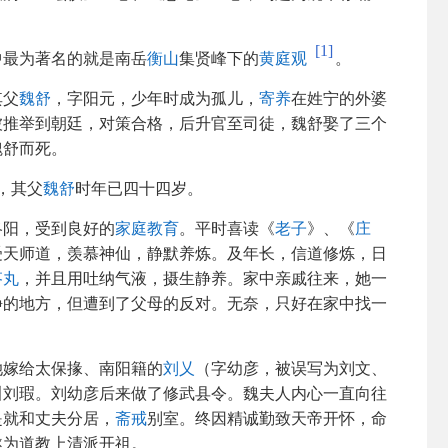
[1]
中最为著名的就是南岳
衡山
集贤峰下的
黄庭观
。
其父
魏舒
，字阳元，少年时成为孤儿，
寄养
在姓宁的外婆
被推举到朝廷，对策合格，后升官至司徒，魏舒娶了三个
魏舒而死。
，其父
魏舒
时年已四十四岁。
洛阳，受到良好的
家庭教育
。平时喜读《
老子
》、《
庄
受天师道，羡慕神仙，静默养炼。及年长，信道修炼，日
苓丸
，并且用吐纳气液，摄生静养。家中亲戚往来，她一
静的地方，但遭到了父母的反对。无奈，只好在家中找一
她嫁给太保掾、南阳籍的
刘乂
（字幼彦，被误写为刘文、
叫刘瑕。刘幼彦后来做了修武县令。魏夫人内心一直向往
是就和丈夫分居，
斋戒
别室。终因精诚勤致天帝开怀，命
遂为道教上清派开祖。