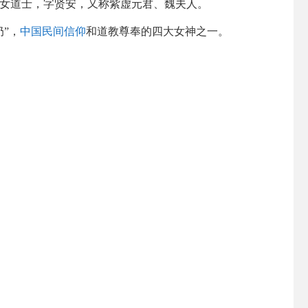
女道士，字贤安，又称紫虚元君、魏夫人。
”，
中国民间信仰
和道教尊奉的四大女神之一。