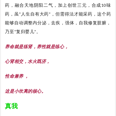
药，融合天地阴阳二气，加上创世三元，合成
味
10
药，虽
人生自有大药
，但需得法才能采药，这个药
“
”
能够自动调整内分泌，去疾，强体，自我修复脏腑，
乃至
复归婴儿
。
“
”
养命就是练肾，养性就是练心，
心肾相交，水火既济，
性命兼养
，
这是小坎离的核心。
真我