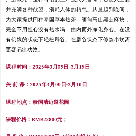
并充满各种欲望，消耗人体的精气。从晨起到晚间，
为大家提供四种泰国草本热茶，缅甸高山黑芝麻块，
完全不用担心没有热水喝，由内而外净化身心。在没
有饥饿的状态下轻松辟谷。在辟谷状态下修炼小坎离
更容易出功效。
课程时间：
年
月
日
月
日
2025
3
09
-3
15
关 前 课：2025年3月09日
3月10日
-
课程地点：泰国
清迈道花园
课程价格：RMB22800元；