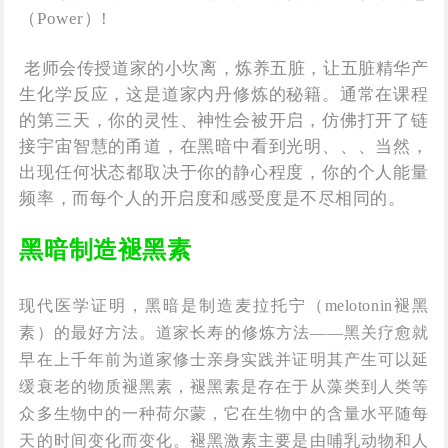
（Power）!
老师会传授道家的小坎离，炼养五脏，让五脏精华产
生化学反应，这是道家内丹修炼的秘籍。通常在课程
的第三天，你的灵性、神性会被开启，仿佛打开了链
接宇宙智慧的甬道，在黑暗中看到光明、、、当然，
出现任何状态都取决于你的静心程度，你的个人能量
频率，而每个人的开启度和感受度是不尽相同的。
黑暗制造褪黑素
现代医学证明，黑暗是制造麦拉托宁（melotonin褪黑
素）的最好方法。道家长寿的修炼方法——黑关疗愈就
早在上千年前为道家修士亲身实践并证明其产生可以延
缓衰老的物质褪黑素，褪黑素是存在于从藻类到人类等
众多生物中的一种荷尔蒙，它在生物中的含量水平随每
天的时间变化而变化。褪黑激素主要是由哺乳动物和人