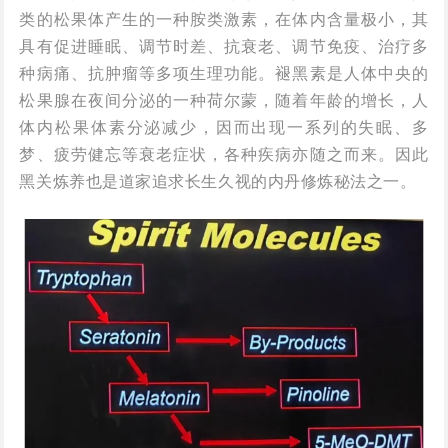
类的松果体产生的一种胺类激素，在体内含量极小，其
具有促进睡眠、调节时差、抗衰老、调节免疫、治疗多
种病痛、抗肿瘤等多项生理功能。褪黑素是人体中央的
松果腺在夜间分泌的一种荷尔蒙，随着年龄的增长，人
体内松果体素分泌减少，因而出现一系列的失眠、多
梦、疲劳健忘等衰老症状，各种疾病亦随之而来。因此
黑关炼养也是道家追求长生久视的内丹修炼秘法之一。