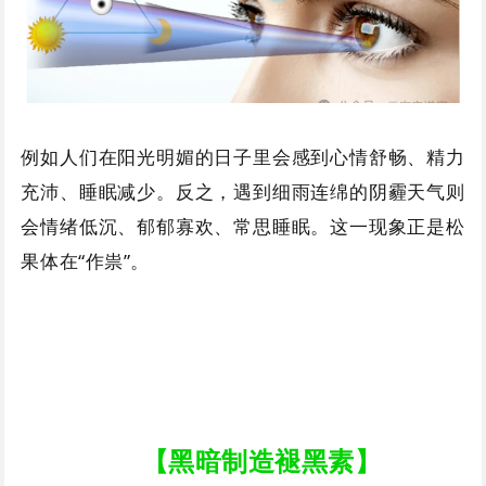
例如人们在阳光明媚的日子里会感到心情舒畅、精力
充沛、睡眠减少。反之，遇到细雨连绵的阴霾天气则
会情绪低沉、郁郁寡欢、常思睡眠。这一现象正是松
果体在“作祟”。
【黑暗制造褪黑素】