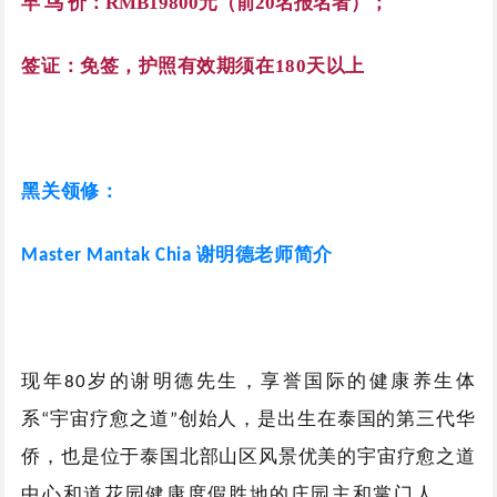
早 鸟 价：RMB19800元（前20名报名者）；
签证：免签，护照有效期须在180天以上
黑关领修：
谢明德老师简介
Master Mantak Chia
享誉国际的健康养生体
现年80岁的谢明德先生，
系
宇宙疗愈之道
创始人，
“
”
是出生在泰国的第三代华
侨，也是位于泰国北部山区风景优美的宇宙疗愈之道
。
中心和道花园健康度假胜地的庄园主和掌门人。