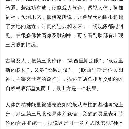
智通。若练功有成，便能观人气色，透视人体，预知
祸福，预测未来，照佛家所说，既色界天的眼根超越
了大地的远近，时间的过去和未来，一切现象都能明
见。在很多佛教画像及雕刻中，可以看到脸部有出现
三只眼的情况。
古埃及人，把第三眼称作，“欧西里斯之眼”，“欧西里
斯的权杖”，又称“松果之仗”，（欧西里斯是位太阳
神，主宰来世者的象征），描述了两条相互交织的蛇
自权杖底部盘旋而上，最上方是一个松果。
人体的精神能量被描绘成如蛇般从脊柱的基础盘绕上
升，到达第三只眼松果体并觉悟。觉醒的灵量表示脉
轮的合并和统一。据说这是唯一的方式以实现“神圣