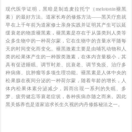
现代医学证明，黑暗是制造麦拉托宁（melotonin褪黑
素）的最好方法。道家长寿的修炼方法——黑关疗愈就
早在上千年前为道家修士亲身实践并证明其产生可以延
缓衰老的物质褪黑素，褪黑素是存在于从藻类到人类等
众多生物中的一种荷尔蒙，它在生物中的含量水平随每
天的时间变化而变化。褪黑激素主要是由哺乳动物和人
类的松果体产生的一种胺类激素，在体内含量极小，其
具有促进睡眠、调节时差、抗衰老、调节免疫、治疗多
种病痛、抗肿瘤等多项生理功能。褪黑素是人体中央的
松果腺在夜间分泌的一种荷尔蒙，随着年龄的增长，人
体内松果体素分泌减少，因而出现一系列的失眠、多
梦、疲劳健忘等衰老症状，各种疾病亦随之而来。因此
黑关炼养也是道家追求长生久视的内丹修炼秘法之一。