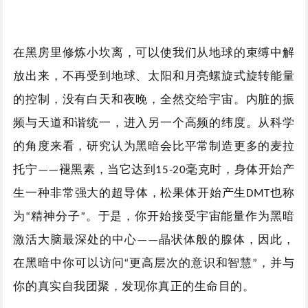
在黑房里修炼小坎离，可以使我们从地球的束缚中解
放出来，不再受到地球、太阳和月亮螺旋式旋转能量
的控制，没有白天和夜晚，全然交给宇宙。内脏的振
频与天道和谐统一，进入另一个高频的纬度。从科学
的角度来看，研究认为黑暗会比平常制造更多的麦拉
托宁
褪黑素，当它达到
毫克时，身体开始产
——
15-20
生一种非常强大的超导体，松果体开始产生
也称
DMT
为
精神分子
。于是，你开始接受宇宙能量作为黑暗
“
”
激活大脑最深处的中心
晶状体般的腺体，因此，
——
在黑暗中你可以访问
更高层次的意识和智慧
，并与
“
”
你的真实自我团聚，发现你真正的生命目的。