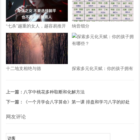
“七杀”越重的女人，越容易推开
纳音细分
真正爱她的人
十二地支相绝与德
探索多元化天赋：你的孩子拥有
哪些？
上一篇：
八字中桃花多种取断和化解方法
下一篇：
《一个月学会八字算命》第一课 排盘和学习八字的好处
网友评论