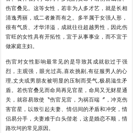
伤官叠见。这等女性，若非为人多才艺，就是长相
清逸秀丽，或二者兼而有之。多半属于女强人形，
很有气质、才华洋溢，成就往往超越男性，因此伤
官旺的女性具有开拓性，宜于从事事业，而不宜于
做家庭主妇。
伤官对女性影响最常见的是导致其成就欲过于强
烈，主观强，眼光过高,喜欢挑剔,有征服男人的心
理,丈夫或男朋友被明显的压制而受气,极易滋生矛
盾。若伤官叠见而命局再见官星，命局又无财星通
关，就容易致使〝伤官见官，为祸百端〞，冲克伤
害官星，以致引起夫妻、情侣间的矛盾和冲突，情
侣易分手，夫妻难于白头偕老，这是婚恋不顺，情
路坎坷的常见原因。