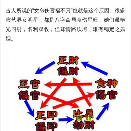
古人所说的"女命伤官福不真"也就是这个原因。很多
演艺界女明星，都是八字命局食伤星旺，她们虽艳
光四射，名利双收，但却情路坎坷，难有稳定之婚
姻。