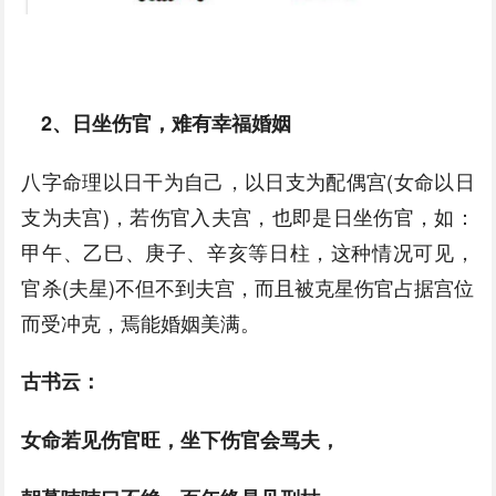
2、日坐伤官，难有幸福婚姻
八字命理以日干为自己，以日支为配偶宫(女命以日
支为夫宫)，若伤官入夫宫，也即是日坐伤官，如：
甲午、乙巳、庚子、辛亥等日柱，这种情况可见，
官杀(夫星)不但不到夫宫，而且被克星伤官占据宫位
而受冲克，焉能婚姻美满。
古书云：
女命若见伤官旺，坐下伤官会骂夫，