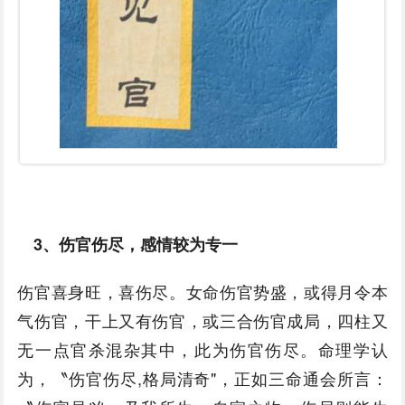
3、伤官伤尽，感情较为专一
伤官喜身旺，喜伤尽。女命伤官势盛，或得月令本
气伤官，干上又有伤官，或三合伤官成局，四柱又
无一点官杀混杂其中，此为伤官伤尽。命理学认
为，〝伤官伤尽,格局清奇"，正如三命通会所言：