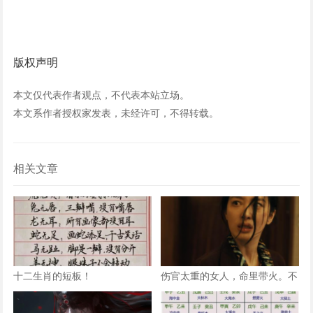
版权声明
本文仅代表作者观点，不代表本站立场。
本文系作者授权家发表，未经许可，不得转载。
相关文章
十二生肖的短板！
伤官太重的女人，命里带火。不
是说她热烈，是说她这辈子，火
总往外烧