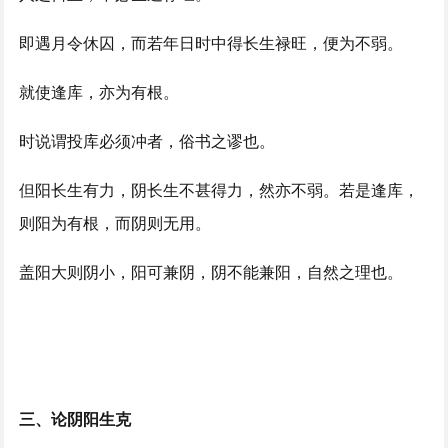
即遇月令休囚，而若年日时中得长生禄旺，便为不弱。
就使逢库，亦为有根。
时说谓投库必须冲者，俗书之谬也。
但阳长生有力，阴长生不甚得力，然亦不弱。若是逢库，
则阳为有根，而阴则无用。
盖阳大则阴小，阳可兼阴，阴不能兼阳，自然之理也。
三、论阴阳生克