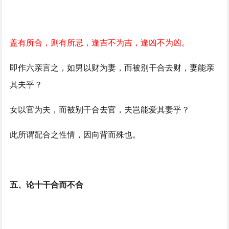
盖有所合，则有所忌，逢吉不为吉，逢凶不为凶。
即作六亲言之，如男以财为妻，而被别干合去财，妻能亲
其夫乎？
女以官为夫，而被别干合去官，夫岂能爱其妻乎？
此所谓配合之性情，因向背而殊也。
五、论十干合而不合