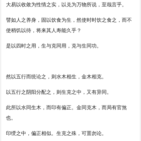
大易以收敛为性情之实，以兑为万物所说，至哉言乎。
譬如人之养身，固以饮食为生，然使时时饮之食之，而不
使稍饥以待，将来其人寿能久乎？
是以四时之用，生与克同用，克与生同功。
然以五行而统论之，则水木相生，金木相克。
以五行之阴阳分配之，则生克之中，又有异同。
此所以水同生木，而印有偏正。金同克木，而局有官煞
也。
印绶之中，偏正相似。生克之殊，可置勿论。