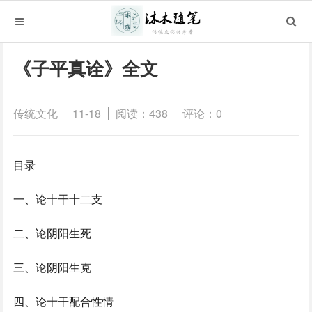
《子平真诠》全文
传统文化
11-18
阅读：438
评论：0
目录
一、论十干十二支
二、论阴阳生死
三、论阴阳生克
四、论十干配合性情