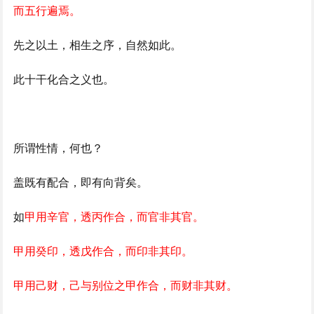
而五行遍焉。
先之以土，相生之序，自然如此。
此十干化合之义也。
所谓性情，何也？
盖既有配合，即有向背矣。
如
甲用辛官，透丙作合，而官非其官。
甲用癸印，透戊作合，而印非其印。
甲用己财，己与别位之甲作合，而财非其财。