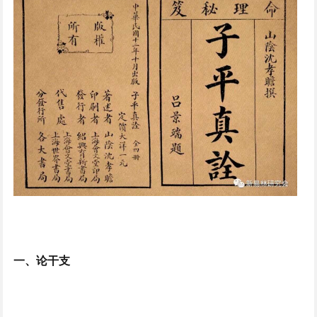
一、论干支