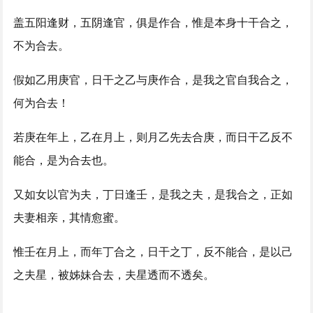
盖五阳逢财，五阴逢官，俱是作合，惟是本身十干合之，
不为合去。
假如乙用庚官，日干之乙与庚作合，是我之官自我合之，
何为合去！
若庚在年上，乙在月上，则月乙先去合庚，而日干乙反不
能合，是为合去也。
又如女以官为夫，丁日逢壬，是我之夫，是我合之，正如
夫妻相亲，其情愈蜜。
惟壬在月上，而年丁合之，日干之丁，反不能合，是以己
之夫星，被姊妹合去，夫星透而不透矣。