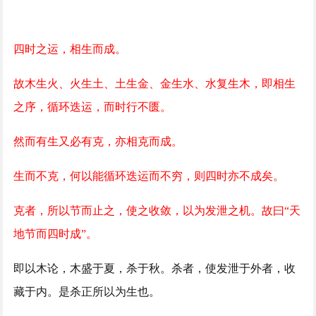
四时之运，相生而成。
故木生火、火生土、土生金、金生水、水复生木，即相生
之序，循环迭运，而时行不匮。
然而有生又必有克，亦相克而成。
生而不克，何以能循环迭运而不穷，则四时亦不成矣。
克者，所以节而止之，使之收敛，以为发泄之机。故曰“天
地节而四时成”。
即以木论，木盛于夏，杀于秋。杀者，使发泄于外者，收
藏于内。是杀正所以为生也。