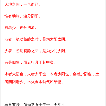
天地之间，一气而已。
惟有动静、遂分阴阳。
有老少、遂分四象。
老者，极动极静之时，是为太阳太阴。
少者，初动初静之际，是为少阴少阳。
有是四象，而五行具于其中矣。
水者太阴也，火者太阳也，木者少阳也，金者少阴也，土
者阴阳老少、木火金水动气所结也。
有是五行，何为又有十干十二支乎？