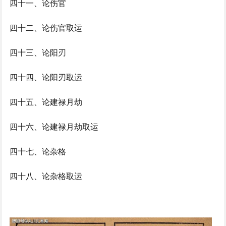
四十一、论伤官
四十二、论伤官取运
四十三、论阳刃
四十四、论阳刃取运
四十五、论建禄月劫
四十六、论建禄月劫取运
四十七、论杂格
四十八、论杂格取运