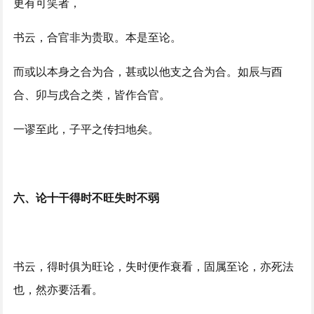
更有可笑者，
书云，合官非为贵取。本是至论。
而或以本身之合为合，甚或以他支之合为合。如辰与酉
合、卯与戌合之类，皆作合官。
一谬至此，子平之传扫地矣。
六、论十干得时不旺失时不弱
书云，得时俱为旺论，失时便作衰看，固属至论，亦死法
也，然亦要活看。