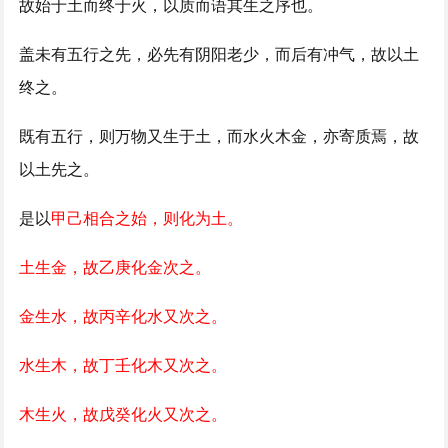
故始于土而终于火，以质而语其生之序也。
盖未有五行之先，必先有阴阳老少，而后有冲气，故以土
终之。
既有五行，则万物又生于土，而水火木金，亦寄质焉，故
以土先之。
是以
甲己相合之始，则化为土。
土生金，故乙庚化金次之。
金生水，故丙辛化水又次之。
水生木，故丁壬化木又次之。
木生火，故戊癸化火又次之。