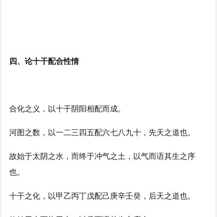
四、论十干配合性情
合化之义，以十干阴阳相配而成。
河图之数，以一二三四五配六七八九十，先天之道也。
故始于太阴之水，而终于冲气之土，以气而语其生之序
也。
十干之化，以甲乙丙丁戊配己庚辛壬癸，后天之道也。