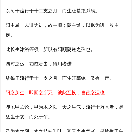
以每干流行于十二支之月，而生旺墓绝系焉。
阳主聚，以进为进，故主顺；阴主散，以退为进，故主
逆。
此长生沐浴等项，所以有阳顺阴逆之殊也。
四时之运，功成者去，待用者进。
故每干流行于十二支之月，而生旺墓绝，又有一定。
阳之所生，即阴之所死，彼此互换，自然之运也。
即以甲乙论，甲为木之阳，天之生气，流行于万木者，是
故生于亥，而死于午。
乙为木之阴，木之枝枝叶叶，受天之生气者，是故生于午